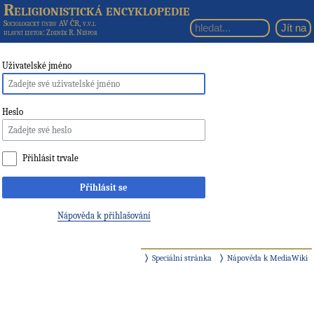
Religionistická encyklopedie
Sociologický ústav AV ČR, v.v.i.
hlavní editor
: Zdeněk R. Nešpor
Uživatelské jméno
Heslo
Přihlásit trvale
Přihlásit se
Nápověda k přihlašování
Speciální stránka
Nápověda k MediaWiki