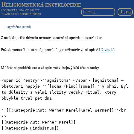
Religionistická encyklopedie
Sociologický ústav AV ČR, v.v.i.
hlavní editor
: Zdeněk R. Nešpor
←
agništóma (Hind)
Z následujícího důvodu nemáte oprávnění upravit tuto stránku:
Požadovanou činnost smějí provádět jen uživatelé ve skupině
Uživatelé
.
Můžete si prohlédnout a zkopírovat zdrojový kód této stránky.