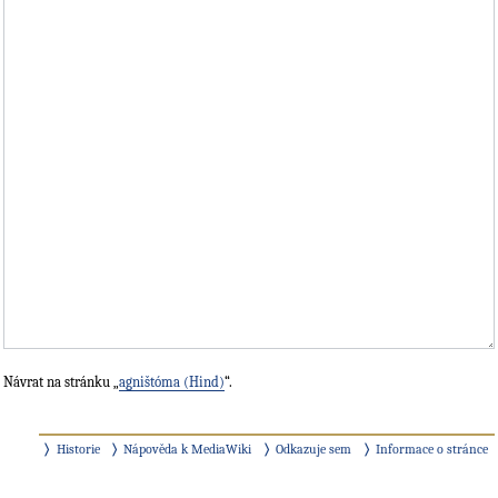
Návrat na stránku „
agništóma (Hind)
“.
Historie
Nápověda k MediaWiki
Odkazuje sem
Informace o stránce