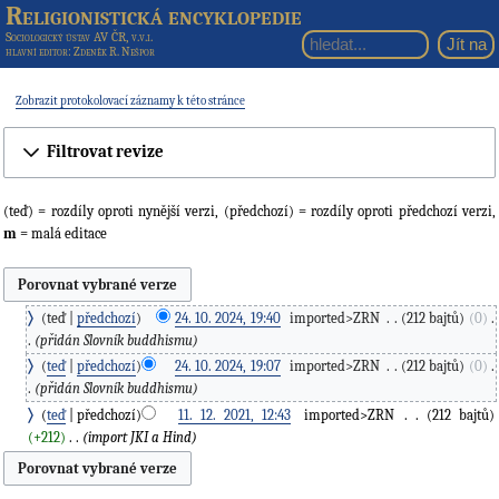
Religionistická encyklopedie
Sociologický ústav AV ČR, v.v.i.
hlavní editor
: Zdeněk R. Nešpor
Zobrazit protokolovací záznamy k této stránce
Filtrovat revize
(teď) = rozdíly oproti nynější verzi, (předchozí) = rozdíly oproti předchozí verzi,
m
= malá editace
teď
předchozí
24. 10. 2024, 19:40
‎
imported>ZRN
‎
212 bajtů
0
‎
přidán Slovník buddhismu
teď
předchozí
24. 10. 2024, 19:07
‎
imported>ZRN
‎
212 bajtů
0
‎
přidán Slovník buddhismu
teď
předchozí
11. 12. 2021, 12:43
‎
imported>ZRN
‎
212 bajtů
+212
‎
import JKI a Hind