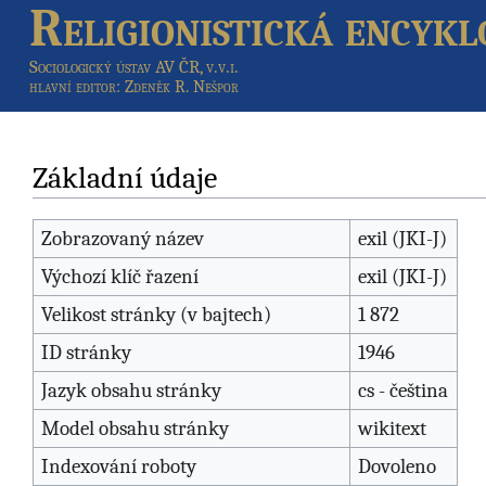
Religionistická encykl
Sociologický ústav AV ČR, v.v.i.
hlavní editor
: Zdeněk R. Nešpor
Základní údaje
Zobrazovaný název
exil (JKI-J)
Výchozí klíč řazení
exil (JKI-J)
Velikost stránky (v bajtech)
1 872
ID stránky
1946
Jazyk obsahu stránky
cs - čeština
Model obsahu stránky
wikitext
Indexování roboty
Dovoleno