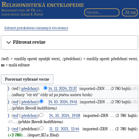
Religionistická encyklopedie
Sociologický ústav AV ČR, v.v.i.
hlavní editor
: Zdeněk R. Nešpor
Zobrazit protokolovací záznamy k této stránce
Filtrovat revize
(teď) = rozdíly oproti nynější verzi, (předchozí) = rozdíly oproti předchozí verzi,
m
= malá editace
teď
předchozí
14. 11. 2024, 22:37
‎
imported>ZRN
‎
2 780 bajtů
0
odkazy "viz též" vždy až po jménu autora hesla
teď
předchozí
24. 10. 2024, 19:41
‎
imported>ZRN
‎
2 780 bajtů
0
přidán Slovník buddhismu
teď
předchozí
24. 10. 2024, 19:08
‎
imported>ZRN
‎
2 780 bajtů
0
‎
přidán Slovník buddhismu
teď
předchozí
11. 12. 2021, 12:44
‎
imported>ZRN
‎
2 780 bajtů
+2 780
‎
import JKI a Hind