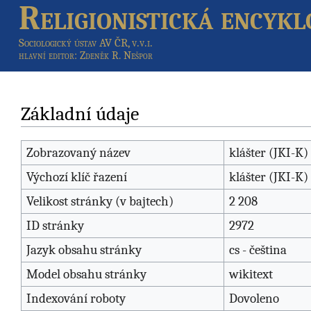
Religionistická encykl
Sociologický ústav AV ČR, v.v.i.
hlavní editor
: Zdeněk R. Nešpor
Základní údaje
Zobrazovaný název
klášter (JKI-K)
Výchozí klíč řazení
klášter (JKI-K)
Velikost stránky (v bajtech)
2 208
ID stránky
2972
Jazyk obsahu stránky
cs - čeština
Model obsahu stránky
wikitext
Indexování roboty
Dovoleno