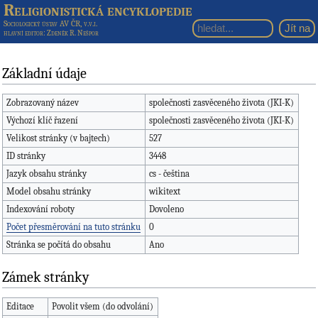
Religionistická encyklopedie
Sociologický ústav AV ČR, v.v.i.
hlavní editor
: Zdeněk R. Nešpor
Základní údaje
Zobrazovaný název
společnosti zasvěceného života (JKI-K)
Výchozí klíč řazení
společnosti zasvěceného života (JKI-K)
Velikost stránky (v bajtech)
527
ID stránky
3448
Jazyk obsahu stránky
cs - čeština
Model obsahu stránky
wikitext
Indexování roboty
Dovoleno
Počet přesměrování na tuto stránku
0
Stránka se počítá do obsahu
Ano
Zámek stránky
Editace
Povolit všem (do odvolání)