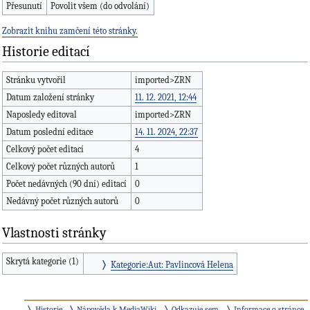
Přesunutí
Povolit všem (do odvolání)
Zobrazit knihu zamčení této stránky.
Historie editací
Stránku vytvořil
imported>ZRN
Datum založení stránky
11. 12. 2021, 12:44
Naposledy editoval
imported>ZRN
Datum poslední editace
14. 11. 2024, 22:37
Celkový počet editací
4
Celkový počet různých autorů
1
Počet nedávných (90 dní) editací
0
Nedávný počet různých autorů
0
Vlastnosti stránky
Skrytá kategorie (1)
Kategorie:Aut: Pavlincová Helena
Historie
Nápověda k MediaWiki
Odkazuje sem
Informace o stránce