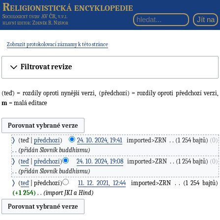
Religionistická encyklopedie
Sociologický ústav AV ČR, v.v.i.
hlavní editor
: Zdeněk R. Nešpor
Zobrazit protokolovací záznamy k této stránce
Filtrovat revize
(teď) = rozdíly oproti nynější verzi, (předchozí) = rozdíly oproti předchozí verzi,
m
= malá editace
teď
předchozí
24. 10. 2024, 19:41
‎
imported>ZRN
‎
1 254 bajtů
0
přidán Slovník buddhismu
teď
předchozí
24. 10. 2024, 19:08
‎
imported>ZRN
‎
1 254 bajtů
0
přidán Slovník buddhismu
teď
předchozí
11. 12. 2021, 12:44
‎
imported>ZRN
‎
1 254 bajtů
+1 254
‎
import JKI a Hind