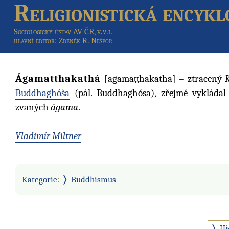
Religionistická encykl
Sociologický ústav AV ČR, v.v.i.
hlavní editor
: Zdeněk R. Nešpor
Ágamatthakathá
[āgamaṭṭhakathā] – ztracený
Buddhaghóša
(pál. Buddhaghósa), zřejmě vykládal
zvaných
ágama
.
Vladimír Miltner
Kategorie
:
Buddhismus
Hi