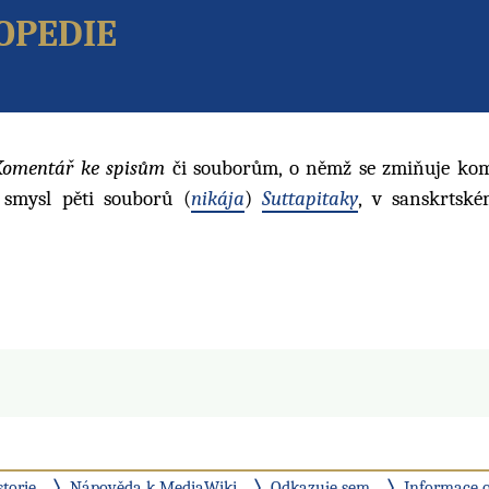
opedie
Komentář ke spisům
či souborům, o němž se zmiňuje ko
 smysl pěti souborů (
nikája
)
Suttapitaky
, v sanskrtsk
storie
Nápověda k MediaWiki
Odkazuje sem
Informace o