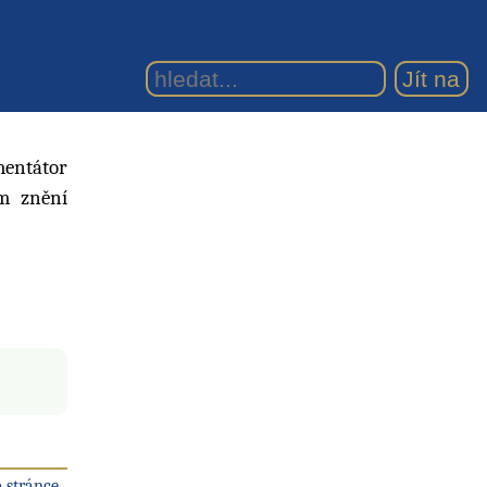
mentátor
ém znění
 stránce