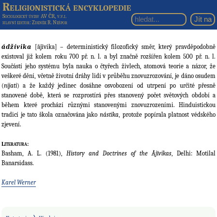
Religionistická encyklopedie
Sociologický ústav AV ČR, v.v.i.
hlavní editor
: Zdeněk R. Nešpor
ádžívika
[ājīvika] – deterministický filozofický směr, který pravděpodobně
existoval již kolem roku 700 př. n. l. a byl značně rozšířen kolem 500 př. n. l.
Součástí jeho systému byla nauka o čtyřech živlech, atomová teorie a názor, že
veškeré dění, včetně životní dráhy lidí v průběhu znovuzrozování, je dáno osudem
(
nijati
) a že každý jedinec dosáhne osvobození od utrpení po určité přesně
stanovené době, která se rozprostírá přes stanovený počet světových období a
během které prochází různými stanovenými znovuzrozeními. Hinduistickou
tradicí je tato škola označována jako
nástika
, protože popírala platnost védského
zjevení.
Literatura:
Basham, A. L. (1981),
History and Doctrines of the Ājīvikas
, Delhi: Motilal
Banarsidass.
Karel Werner