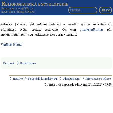
Religionistická encyklopedie
Sociologický ústav AV ČR, v.v.i.
hlavní editor
: Zdeněk R. Nešpor
ádarša
[ādarśa], pál.
ádassa
[ādassa] – zrcadlo, symbol neskutečnosti,
přeludnosti světa, protože sestavené věci (san.
sanskrtadharma
, pál.
sankhatadhamma
) jsou neskutečné jako obraz v zrcadle.
Vladimír Miltner
Kategorie
:
Buddhismus
Historie
Nápověda k MediaWiki
Odkazuje sem
Informace o stránce
Stránka byla naposledy editována 24. 10. 2024 v 19:39.