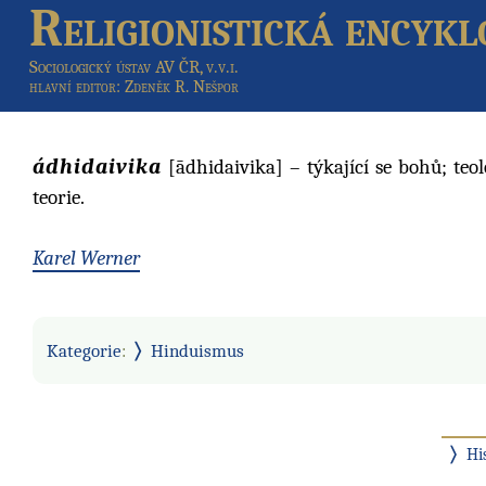
Religionistická encykl
Sociologický ústav AV ČR, v.v.i.
hlavní editor
: Zdeněk R. Nešpor
ádhidaivika
[ādhidaivika] – týkající se bohů; teo
teorie.
Karel Werner
Kategorie
:
Hinduismus
Hi