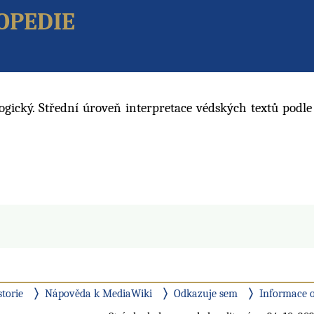
opedie
logický. Střední úroveň interpretace védských textů podle
storie
Nápověda k MediaWiki
Odkazuje sem
Informace o