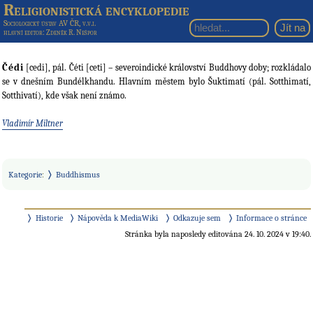
Religionistická encyklopedie
Sociologický ústav AV ČR, v.v.i.
hlavní editor
: Zdeněk R. Nešpor
Čédi
[cedi], pál. Čéti [ceti] – severoindické království Buddhovy doby; rozkládalo
se v dnešním Bundélkhandu. Hlavním městem bylo Šuktimatí (pál. Sotthimatí,
Sotthivatí), kde však není známo.
Vladimír Miltner
Kategorie
:
Buddhismus
Historie
Nápověda k MediaWiki
Odkazuje sem
Informace o stránce
Stránka byla naposledy editována 24. 10. 2024 v 19:40.