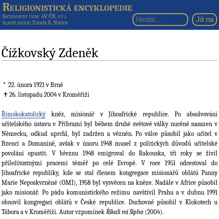
Religionistická encyklopedie
Sociologický ústav AV ČR, v.v.i.
hlavní editor
: Zdeněk R. Nešpor
Čížkovský Zdeněk
22. února 1921
v Brně
26. listopadu 2004
v Kroměříži
Římskokatolický
kněz, misionář v Jihoafrické republice. Po absolvování
učitelského ústavu v Příbrami byl během druhé světové války nucěně nasazen v
Německu, odkud uprchl, byl zadržen a vězněn. Po válce působil jako učitel v
Bzenci a Domaníně, avšak v únoru 1948 musel z politických důvodů učitelské
povolání opustit. V březnu 1948 emigroval do Rakouska, tři roky se živil
příležitostnými pracemi téměř po celé Evropě. V roce 1951 odcestoval do
Jihoafrické republiky, kde se stal členem kongregace misionářů oblátů Panny
Marie Neposkvrněné (OMI), 1958 byl vysvěcen na kněze. Nadále v Africe působil
jako misionář. Po pádu komunistického režimu navštívil Prahu a v dubnu 1991
obnovil kongregaci oblátů v České republice. Duchovně působil v Klokotech u
Tábora a v Kroměříži. Autor vzpomínek
Říkali mi Sípho
(2004).