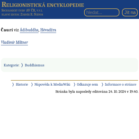
Religionistická encyklopedie
Sociologický ústav AV ČR, v.v.i.
hlavní editor
: Zdeněk R. Nešpor
Čaurí
viz
Ádibuddha
,
Hévadžra
Vladimír Miltner
Kategorie
:
Buddhismus
Historie
Nápověda k MediaWiki
Odkazuje sem
Informace o stránce
Stránka byla naposledy editována 24. 10. 2024 v 19:40.