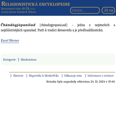
Religionistická encyklopedie
Sociologický ústav AV ČR, v.v.i.
hlavní editor
: Zdeněk R. Nešpor
Čhándógjópanišad
[chāndogyopaniṣad] – jedna z nejstarších a
nejdůležitějších upanišad. Patří k tradici
Sámavédu
a je předbuddhistická.
Karel Werner
Kategorie
:
Hinduismus
Historie
Nápověda k MediaWiki
Odkazuje sem
Informace o stránce
Stránka byla naposledy editována 24. 10. 2024 v 19:40.