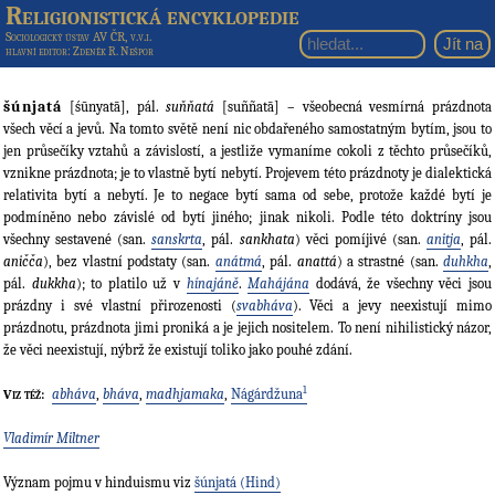
Religionistická encyklopedie
Sociologický ústav AV ČR, v.v.i.
hlavní editor
: Zdeněk R. Nešpor
šúnjatá
[śūnyatā], pál.
suňňatá
[suññatā] – všeobecná vesmírná prázdnota
všech věcí a jevů. Na tomto světě není nic obdařeného samostatným bytím, jsou to
jen průsečíky vztahů a závislostí, a jestliže vymaníme cokoli z těchto průsečíků,
vznikne prázdnota; je to vlastně bytí nebytí. Projevem této prázdnoty je dialektická
relativita bytí a nebytí. Je to negace bytí sama od sebe, protože každé bytí je
podmíněno nebo závislé od bytí jiného; jinak nikoli. Podle této doktríny jsou
všechny sestavené (san.
sanskrta
, pál.
sankhata
) věci pomíjivé (san.
anitja
, pál.
aničča
), bez vlastní podstaty (san.
anátmá
, pál.
anattá
) a strastné (san.
duhkha
,
pál.
dukkha
); to platilo už v
hínajáně
.
Mahájána
dodává, že všechny věci jsou
prázdny i své vlastní přirozenosti (
svabháva
). Věci a jevy neexistují mimo
prázdnotu, prázdnota jimi proniká a je jejich nositelem. To není nihilistický názor,
že věci neexistují, nýbrž že existují toliko jako pouhé zdání.
1
abháva
,
bháva
,
madhjamaka
,
Nágárdžuna
Viz též:
Vladimír Miltner
Význam pojmu v hinduismu viz
šúnjatá (Hind)