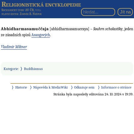
Religionistická encyklopedie
Sociologický ústav AV ČR, v.v.i.
hlavní editor
: Zdeněk R. Nešpor
Abhidharmasamuččaja
[abhidharmasamuccaya] –
Souhrn scholastiky
, jeden
ze zásadních spisů
Asangových
.
Vladimír Miltner
Kategorie
:
Buddhismus
Historie
Nápověda k MediaWiki
Odkazuje sem
Informace o stránce
Stránka byla naposledy editována 24. 10. 2024 v 19:39.