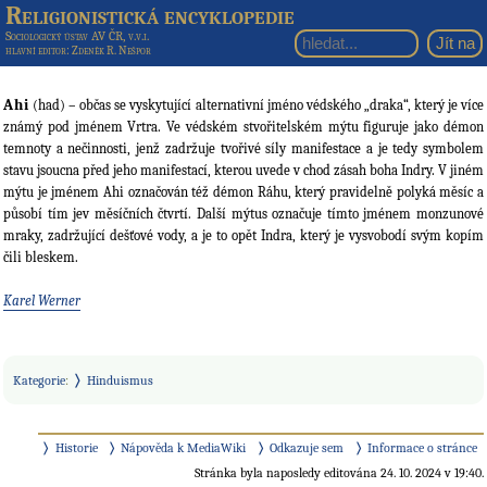
Religionistická encyklopedie
Sociologický ústav AV ČR, v.v.i.
hlavní editor
: Zdeněk R. Nešpor
Ahi
(had) – občas se vyskytující alternativní jméno védského „draka“, který je více
známý pod jménem Vrtra. Ve védském stvořitelském mýtu figuruje jako démon
temnoty a nečinnosti, jenž zadržuje tvořivé síly manifestace a je tedy symbolem
stavu jsoucna před jeho manifestací, kterou uvede v chod zásah boha Indry. V jiném
mýtu je jménem Ahi označován též démon Ráhu, který pravidelně polyká měsíc a
působí tím jev měsíčních čtvrtí. Další mýtus označuje tímto jménem monzunové
mraky, zadržující dešťové vody, a je to opět Indra, který je vysvobodí svým kopím
čili bleskem.
Karel Werner
Kategorie
:
Hinduismus
Historie
Nápověda k MediaWiki
Odkazuje sem
Informace o stránce
Stránka byla naposledy editována 24. 10. 2024 v 19:40.