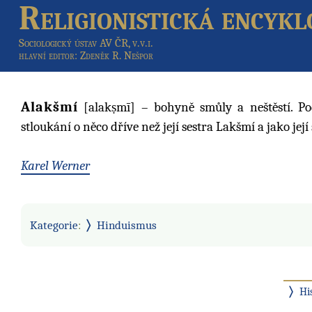
Religionistická encykl
Sociologický ústav AV ČR, v.v.i.
hlavní editor
: Zdeněk R. Nešpor
Alakšmí
[alakṣmī] – bohyně smůly a neštěstí. Po
stloukání o něco dříve než její sestra Lakšmí a jako její
Karel Werner
Kategorie
:
Hinduismus
Hi