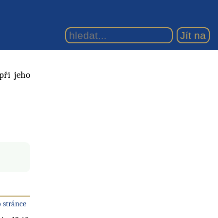
při jeho
 stránce