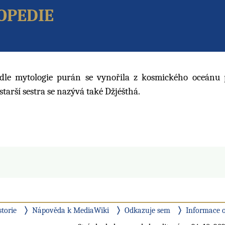
opedie
dle mytologie purán se vynořila z kosmického oceánu 
 starší sestra se nazývá také Džjéšthá.
storie
Nápověda k MediaWiki
Odkazuje sem
Informace o