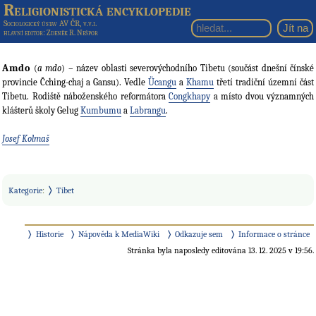
Religionistická encyklopedie
Sociologický ústav AV ČR, v.v.i.
hlavní editor
: Zdeněk R. Nešpor
Amdo
(
a mdo
) – název oblasti severovýchodního Tibetu (součást dnešní čínské
provincie Čching-chaj a Gansu). Vedle
Ücangu
a
Khamu
třetí tradiční územní část
Tibetu. Rodiště náboženského reformátora
Congkhapy
a místo dvou významných
klášterů školy Gelug
Kumbumu
a
Labrangu
.
Josef Kolmaš
Kategorie
:
Tibet
Historie
Nápověda k MediaWiki
Odkazuje sem
Informace o stránce
Stránka byla naposledy editována 13. 12. 2025 v 19:56.