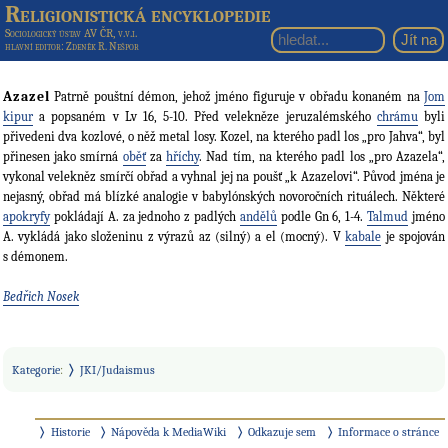
Religionistická encyklopedie
Sociologický ústav AV ČR, v.v.i.
hlavní editor
: Zdeněk R. Nešpor
Azazel
Patrně pouštní démon, jehož jméno figuruje v obřadu konaném na
Jom
kipur
a popsaném v Lv 16, 5-10. Před velekněze jeruzalémského
chrámu
byli
přivedeni dva kozlové, o něž metal losy. Kozel, na kterého padl los „pro Jahva“, byl
přinesen jako smírná
oběť
za
hříchy
. Nad tím, na kterého padl los „pro Azazela“,
vykonal velekněz smírčí obřad a vyhnal jej na poušť „k Azazelovi“. Původ jména je
nejasný, obřad má blízké analogie v babylónských novoročních rituálech. Některé
apokryfy
pokládají A. za jednoho z padlých
andělů
podle Gn 6, 1-4.
Talmud
jméno
A. vykládá jako složeninu z výrazů az (silný) a el (mocný). V
kabale
je spojován
s démonem.
Bedřich Nosek
Kategorie
:
JKI/Judaismus
Historie
Nápověda k MediaWiki
Odkazuje sem
Informace o stránce