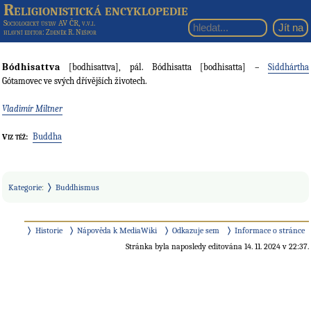
Religionistická encyklopedie
Sociologický ústav AV ČR, v.v.i.
hlavní editor
: Zdeněk R. Nešpor
Bódhisattva
[bodhisattva], pál. Bódhisatta [bodhisatta] –
Siddhártha
Gótamovec ve svých dřívějších životech.
Vladimír Miltner
Buddha
Viz též:
Kategorie
:
Buddhismus
Historie
Nápověda k MediaWiki
Odkazuje sem
Informace o stránce
Stránka byla naposledy editována 14. 11. 2024 v 22:37.