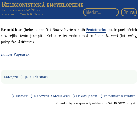
Religionistická encyklopedie
Sociologický ústav AV ČR, v.v.i.
hlavní editor
: Zdeněk R. Nešpor
Bemidbar
(hebr. na poušti) Název čtvrté z knih
Pentateuchu
podle počátečních
slov jejího textu (incipit). Kniha je též známa pod jménem
Numeri
(lat. výčty,
počty; řec.
Arithmoi
).
Dalibor Papoušek
Kategorie
:
JKI/Judaismus
Historie
Nápověda k MediaWiki
Odkazuje sem
Informace o stránce
Stránka byla naposledy editována 24. 10. 2024 v 19:41.