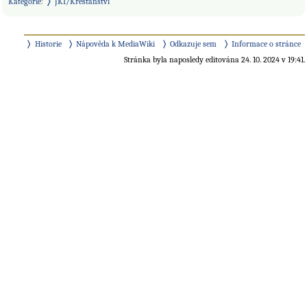
Kategorie
:
JKI/Křesťanství
Historie
Nápověda k MediaWiki
Odkazuje sem
Informace o stránce
Stránka byla naposledy editována 24. 10. 2024 v 19:41.