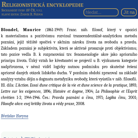
Religionistická encyklopedie
Sociologický ústav AV ČR, v.v.i.
hlavní editor
: Zdeněk R. Nešpor
Blondel, Maurice
(1861-1949) Franc. náb. filosof, který v opozici
k materialismu a pozitivismu rozvinul transcendentálně-analytickou metodu
poznání, jejíž těžiště spočívá v akčním nároku života na svobodu a pravdu.
Základem poznání je subjektivita, která se aktivně prosazuje proti objektivismu;
tato pozice vedla B. k rozpracování tzv. fenomenologie akce jako apriorního
principu života. Úzký vztah ke křesťanství se projevil u B. výzkumem kategorie
nadpřirozena, v němž viděl logicky nutnou podmínku pro skutečné řešení
apriorně daných otázek lidského ducha. V pozdním období zpracoval na základě
analýzy vztahu dějin a dogmatu metafyziku svobody, která vyústila v náb. filosofii.
Hl. díla:
L´Action. Essai ďune critique de la vie et ďune science de la pratique
, 1893;
Lettre sur les exigences
, 1896;
Histoire
et dogme
, 1904;
La Philosophie et l´Esprit
chrétien
1-2, 1944-1946. Čes.:
Pravda poznání a činu
, 1971;
Logika činu
, 2001;
Filosofie akce: esej kritiky života a vědy praxe
, 2008.
Břetislav Horyna