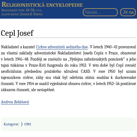
Religionistická encyklopedie
Sociologický ústav AV ČR, v.v.i.
hlavní editor
: Zdeněk R. Nešpor
Cepl Josef
Nakladatel a kazatel
Církve adventistů sedmého dne
. V letech 1940–42 provozoval
na vlastní náklady adventistické Nakladatelství Josefa Cepla v Praze, obnovené
v letech 1945–48. Později se změnilo na „Výdejnu náboženských pomůcek“ a jeho
tajná tiskárna v Praze-Krči fungovala do roku 1952. V této době byl Cepl rovněž
neoficiálním předsedou pražského sdružení CASD. V roce 1950 byl uznán
tajemníkem církve, záhy mu však byl odebrán státní souhlas k duchovenské
činnosti. V roce 1954 se snažil vyjednávat obnovu církve, v letech 1952–56 postižené
zákazem činnosti, ale neúspěšně.
Andrea Beláňová
Kategorie
:
CNO