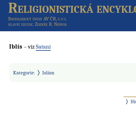
Religionistická encykl
Sociologický ústav AV ČR, v.v.i.
hlavní editor
: Zdeněk R. Nešpor
Iblís
– viz
Satani
Kategorie
:
Islám
Hi