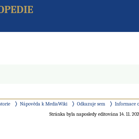
opedie
storie
Nápověda k MediaWiki
Odkazuje sem
Informace o
Stránka byla naposledy editována 14. 11. 202