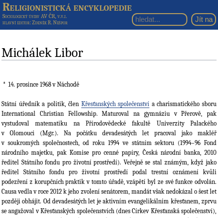
Religionistická encyklopedie
Sociologický ústav AV ČR, v.v.i.
hlavní editor
: Zdeněk R. Nešpor
Michálek Libor
14. prosince 1968
v Náchodě
Státní úředník a politik, člen
Křesťanských společenství
a charismatického sboru
International Christian Fellowship. Maturoval na gymnáziu v Přerově, pak
vystudoval matematiku na Přírodovědecké fakultě Univerzity Palackého
v Olomouci (Mgr.). Na počátku devadesátých let pracoval jako makléř
v soukromých společnostech, od roku 1994 ve státním sektoru (1994–96 Fond
národního majetku, pak Komise pro cenné papíry, Česká národní banka, 2010
ředitel Státního fondu pro životní prostředí). Veřejně se stal známým, když jako
ředitel Státního fondu pro životní prostředí podal trestní oznámení kvůli
podezření z korupčních praktik v tomto úřadě, vzápětí byl ze své funkce odvolán.
Causa vedla v roce 2012 k jeho zvolení senátorem, mandát však nedokázal o šest let
později obhájit. Od devadesátých let je aktivním evangelikálním křesťanem, zprvu
se angažoval v Křesťanských společenstvích (dnes Církev Křesťanská společenství),