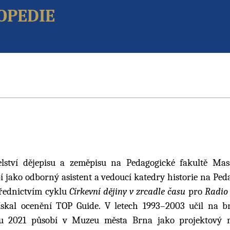
opedie
telství dějepisu a zeměpisu na Pedagogické fakultě Ma
í jako odborný asistent a vedoucí katedry historie na Ped
střednictvím cyklu
Církevní dějiny v zrcadle času
pro
Radio
získal ocenění TOP Guide. V letech 1993–2003 učil na 
u 2021 působí v Muzeu města Brna jako projektový 