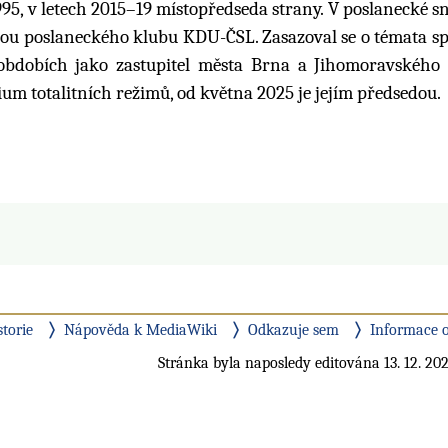
95, v letech 2015–19 místopředseda strany. V poslanecké 
edou poslaneckého klubu KDU-ČSL. Zasazoval se o témata sp
 obdobích jako zastupitel města Brna a Jihomoravského 
um totalitních režimů, od května 2025 je jejím předsedou.
storie
Nápověda k MediaWiki
Odkazuje sem
Informace o
Stránka byla naposledy editována 13. 12. 202