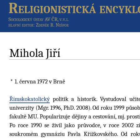
Religionistická encykl
Sociologický ústav AV ČR, v.v.i.
hlavní editor
: Zdeněk R. Nešpor
Mihola Jiří
1. června 1972
v Brně
Římskokatolický
politik a historik. Vystudoval uči
univerzity (Mgr. 1996, PhD. 2008). Od roku 1999 působ
fakultě MU. Popularizuje dějiny a cestování, mj. pro
Po roce 1990 se živil jako průvodce, v roce 2002 
soukromém gymnáziu Pavla Křížkovského. Od rok