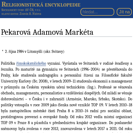
Religionistická encyklopedie
Sociologický ústav AV ČR, v.v.i.
hlavní editor
: Zdeněk R. Nešpor
Pekarová Adamová Markéta
2. října 1984
v Litomyšli (okr. Svitavy)
Politička
římskokatolického
vyznání. Vyrůstala ve Svitavách v rodině švadleny a
řezníka. Po maturitě na gymnáziu ve Svitavách (1996–2004) se přestěhovala do
Prahy, kde studovala andragogiku a personální řízení na Filosofické fakultě
Univerzity Karlovy (Bc. 2008), v letech 2009–11 studovala ekonomii a management
v průmyslu na Českém vysokém učení technickém (Ing.). Profesně se věnovala
obchodu, managementu, personalistice a vzdělávání dospělých. Od mládí se věnuje
dobrovolnictví – v Česku i v zahraničí (Arménie, Maroko, Srbsko, Skotsko). Do
politiky vstoupila v roce 2009 jako členka nově vzniklé TOP 09. V letech 2010–18
byla zastupitelkou městské části Praha 8 a 2010–14 radní pro sociální oblast,
protidrogovou prevenci a evropské fondy. Od roku 2012 vedla místní organizaci
TOP 09 v Praze 8 a působila v předsednictvu krajské organizace. Do poslanecké
sněmovny byla zvolena v roce 2013, znovuzvolena v letech 2017 a 2021. Od roku