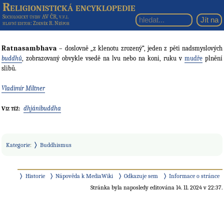
Religionistická encyklopedie
Sociologický ústav AV ČR, v.v.i.
hlavní editor
: Zdeněk R. Nešpor
Ratnasambhava
– doslovně „z klenotu zrozený“, jeden z pěti nadsmyslových
buddhů
, zobrazovaný obvykle vsedě na lvu nebo na koni, ruku v
mudře
plnění
slibů.
Vladimír Miltner
dhjánibuddha
Viz též:
Kategorie
:
Buddhismus
Historie
Nápověda k MediaWiki
Odkazuje sem
Informace o stránce
Stránka byla naposledy editována 14. 11. 2024 v 22:37.