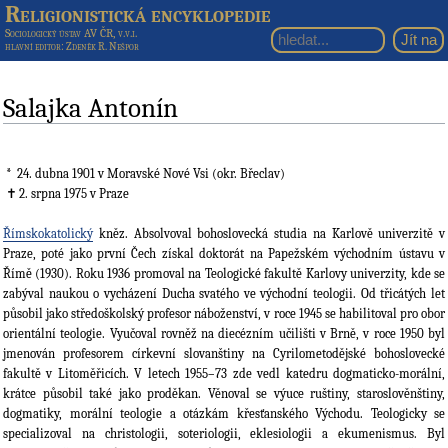
Religionistická encyklopedie
Sociologický ústav AV ČR, v.v.i.
hlavní editor
: Zdeněk R. Nešpor
Salajka Antonín
24. dubna 1901
v Moravské Nové Vsi (okr. Břeclav)
2. srpna 1975
v Praze
Římskokatolický
kněz. Absolvoval bohoslovecká studia na Karlově univerzitě v
Praze, poté jako první Čech získal doktorát na Papežském východním ústavu v
Římě (1930). Roku 1936 promoval na Teologické fakultě Karlovy univerzity, kde se
zabýval naukou o vycházení Ducha svatého ve východní teologii. Od třicátých let
působil jako středoškolský profesor náboženství, v roce 1945 se habilitoval pro obor
orientální teologie. Vyučoval rovněž na diecézním učilišti v Brně, v roce 1950 byl
jmenován profesorem církevní slovanštiny na Cyrilometodějské bohoslovecké
fakultě v Litoměřicích. V letech 1955–73 zde vedl katedru dogmaticko-morální,
krátce působil také jako proděkan. Věnoval se výuce ruštiny, staroslověnštiny,
dogmatiky, morální teologie a otázkám křesťanského Východu. Teologicky se
specializoval na christologii, soteriologii, eklesiologii a ekumenismus. Byl