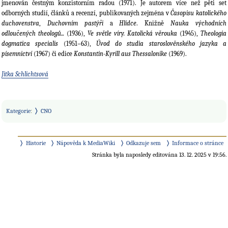
jmenován čestným konzistorním radou (1971). Je autorem více než pěti set
odborných studií, článků a recenzí, publikovaných zejména v
Časopisu katolického
duchovenstva
,
Duchovním pastýři
a
Hlídce
. Knižně
Nauka východních
odloučených theologů...
(1936),
Ve světle víry. Katolická věrouka
(1945),
Theologia
dogmatica specialis
(1951–63),
Úvod do studia staroslověnského jazyka a
písemnictví
(1967) či edice
Konstantin-Kyrill aus Thessalonike
(1969).
Jitka Schlichtsová
Kategorie
:
CNO
Historie
Nápověda k MediaWiki
Odkazuje sem
Informace o stránce
Stránka byla naposledy editována 13. 12. 2025 v 19:56.