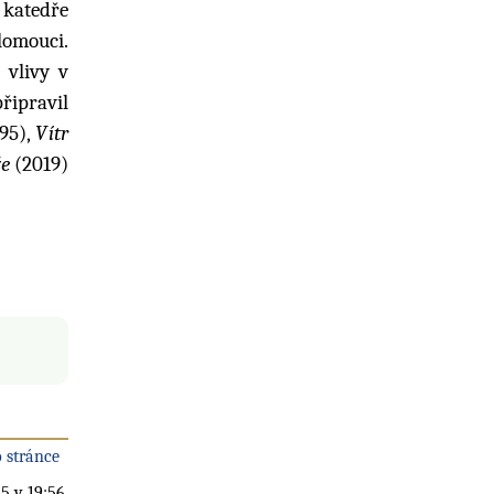
 katedře
lomouci.
 vlivy v
řipravil
95),
Vítr
že
(2019)
 stránce
5 v 19:56.