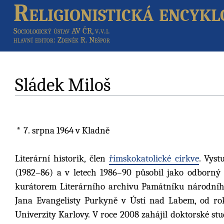
Religionistická encykl
Sociologický ústav AV ČR, v.v.i.
hlavní editor
: Zdeněk R. Nešpor
Sládek Miloš
7. srpna 1964
v Kladně
Literární historik, člen
římskokatolické církve
. Vyst
(1982–86) a v letech 1986–90 působil jako odborný
kurátorem Literárního archivu Památníku národního
Jana Evangelisty Purkyně v Ústí nad Labem, od rok
Univerzity Karlovy. V roce 2008 zahájil doktorské st