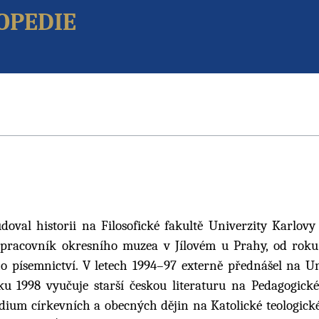
opedie
udoval historii na Filosofické fakultě Univerzity Karlovy
 pracovník okresního muzea v Jílovém u Prahy, od roku
 písemnictví. V letech 1994–97 externě přednášel na Un
u 1998 vyučuje starší českou literaturu na Pedagogické
udium církevních a obecných dějin na Katolické teologické