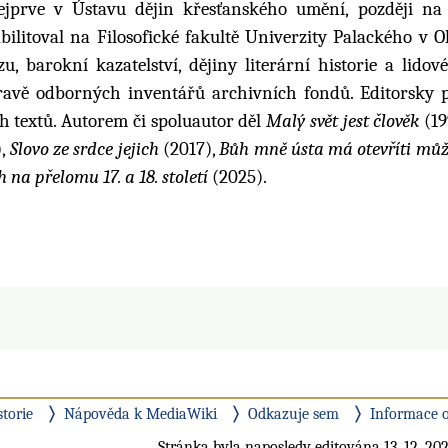
ejprve v Ústavu dějin křesťanského umění, později na
abilitoval na Filosofické fakultě Univerzity Palackého v O
barokní kazatelství, dějiny literární historie a lidové
pravě odborných inventářů archivních fondů. Editorsky p
 textů. Autorem či spoluautor děl
Malý svět jest člověk
(19
),
Slovo ze srdce jejich
(2017),
Bůh mně ústa má otevříti mů
na přelomu 17. a 18. století
(2025).
storie
Nápověda k MediaWiki
Odkazuje sem
Informace o
Stránka byla naposledy editována 13. 12. 202