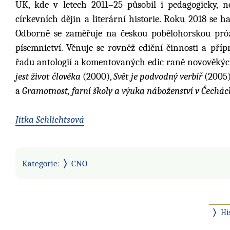
UK, kde v letech 2011–25 působil i pedagogicky, n
církevních dějin a literární historie. Roku 2018 se h
Odborně se zaměřuje na českou pobělohorskou prózu, 
písemnictví. Věnuje se rovněž ediční činnosti a pří
řadu antologií a komentovaných edic raně novověkých
jest život člověka
(2000),
Svět je podvodný verbíř
(2005
a
Gramotnost, farní školy a výuka náboženství v Čechách 
Jitka Schlichtsová
Kategorie
:
CNO
Hi