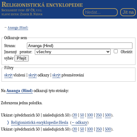
Religionistická encyklopedie
Sociologický ústav AV ČR, v.v.i.
hlavní editor
: Zdeněk R. Nešpor
←
Ananga (Hind)
Odkazuje sem
Strana:
Jmenný prostor:
Obrátit
výběr
Filtry
skrýt
vložení |
skrýt
odkazy |
skrýt
přesměrování
Na
Ananga (Hind)
odkazují tyto stránky:
Zobrazena jedna položka.
Ukázat (předchozích 50 | následujících 50) (
20
|
50
|
100
|
250
|
500
).
Religionistická encyklopedie:Hesla
‎
(
← odkazy
)
Ukázat (předchozích 50 | následujících 50) (
20
|
50
|
100
|
250
|
500
).