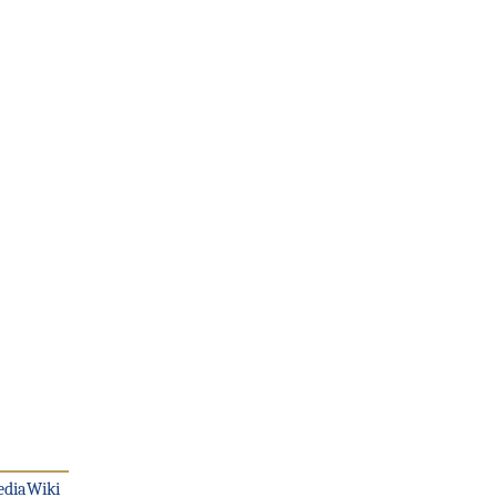
ediaWiki