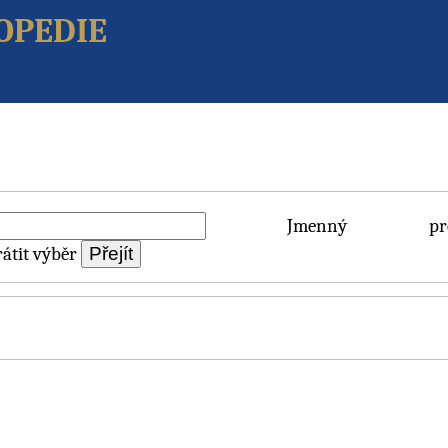
opedie
Jmenný pros
átit výběr