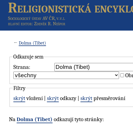
Religionistická encykl
Sociologický ústav AV ČR, v.v.i.
hlavní editor
: Zdeněk R. Nešpor
←
Dolma (Tibet)
Odkazuje sem
Strana:
Obr
Filtry
skrýt
vložení |
skrýt
odkazy |
skrýt
přesměrování
Na
Dolma (Tibet)
odkazují tyto stránky: