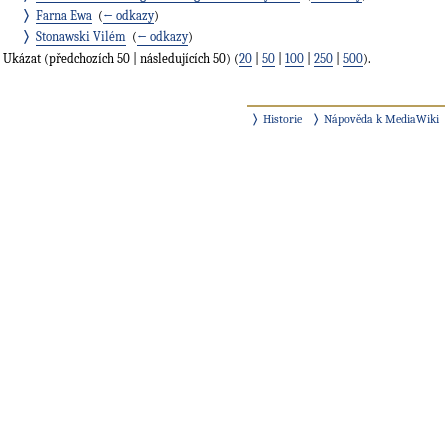
Farna Ewa
‎
(
← odkazy
)
Stonawski Vilém
‎
(
← odkazy
)
Ukázat (předchozích 50 | následujících 50) (
20
|
50
|
100
|
250
|
500
).
Historie
Nápověda k MediaWiki