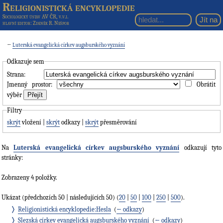
Religionistická encyklopedie
Sociologický ústav AV ČR, v.v.i.
hlavní editor
: Zdeněk R. Nešpor
←
Luterská evangelická církev augsburského vyznání
Odkazuje sem
Strana:
Jmenný prostor:
Obrátit
výběr
Filtry
skrýt
vložení |
skrýt
odkazy |
skrýt
přesměrování
Na
Luterská evangelická církev augsburského vyznání
odkazují tyto
stránky:
Zobrazeny 4 položky.
Ukázat (předchozích 50 | následujících 50) (
20
|
50
|
100
|
250
|
500
).
Religionistická encyklopedie:Hesla
‎
(
← odkazy
)
Slezská církev evangelická augsburského vyznání
‎
(
← odkazy
)