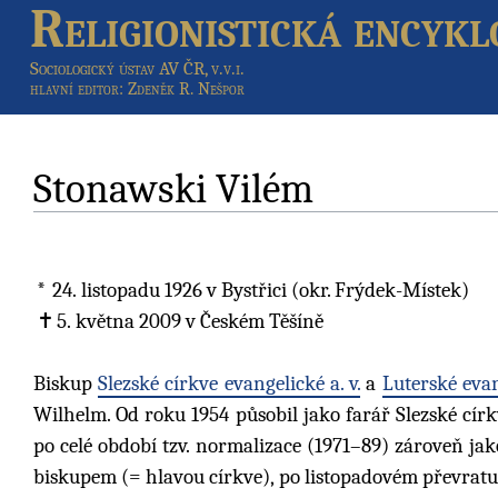
Religionistická encykl
Sociologický ústav AV ČR, v.v.i.
hlavní editor
: Zdeněk R. Nešpor
Stonawski Vilém
24. listopadu 1926
v Bystřici (okr. Frýdek-Místek)
5. května 2009
v Českém Těšíně
Biskup
Slezské církve evangelické a. v.
a
Luterské evan
Wilhelm. Od roku 1954 působil jako farář Slezské cír
po celé období tzv. normalizace (1971–89) zároveň j
biskupem (= hlavou církve), po listopadovém převrat