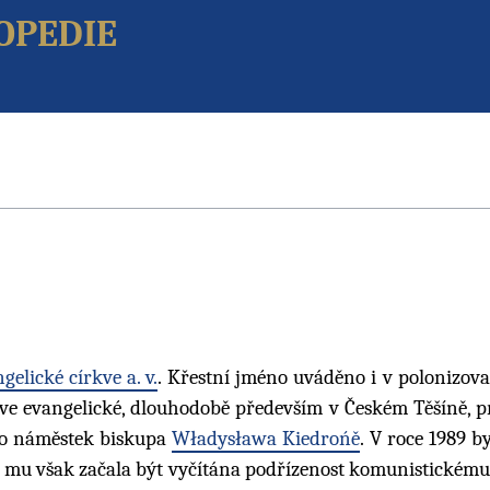
opedie
gelické církve a. v.
. Křestní jméno uváděno i v polonizova
kve evangelické, dlouhodobě především v Českém Těšíně, p
ako náměstek biskupa
Władysława Kiedrońě
. V roce 1989 b
u mu však začala být vyčítána podřízenost komunistickému