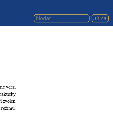
né verzi
rakticky
yl zvolen
 režimu,