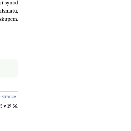
ní synod
hismatu,
iskupem.
 stránce
5 v 19:56.