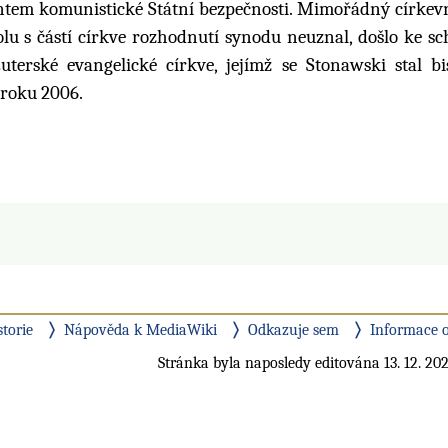
entem komunistické Státní bezpečnosti. Mimořádný církev
olu s částí církve rozhodnutí synodu neuznal, došlo ke sc
uterské evangelické církve, jejímž se Stonawski stal b
 roku 2006.
storie
Nápověda k MediaWiki
Odkazuje sem
Informace o
Stránka byla naposledy editována 13. 12. 202