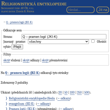
Religionistická encyklopedie
Sociologický ústav AV ČR, v.v.i.
hlavní editor
: Zdeněk R. Nešpor
←
Q – pramen logií (JKI-K)
Odkazuje sem
Strana:
Jmenný prostor:
Obrátit
výběr
Filtry
skrýt
vložení |
skrýt
odkazy |
skrýt
přesměrování
Na
Q – pramen logií (JKI-K)
odkazují tyto stránky:
Zobrazeny 3 položky.
Ukázat (předchozích 50 | následujících 50) (
20
|
50
|
100
|
250
|
500
).
Religionistická encyklopedie:Hesla
‎
(
← odkazy
)
evangelium (JKI-K)
‎
(
← odkazy
)
Pramen logií (JKI-K)
(přesměrování) ‎
(
← odkazy
)