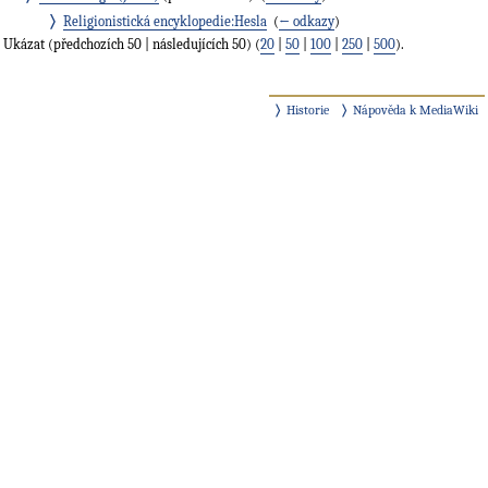
Religionistická encyklopedie:Hesla
‎
(
← odkazy
)
Ukázat (předchozích 50 | následujících 50) (
20
|
50
|
100
|
250
|
500
).
Historie
Nápověda k MediaWiki