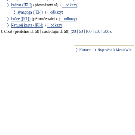
kašrut (JKI-J)
(přesměrování) ‎
(
← odkazy
)
synagoga (JKI-J)
‎
(
← odkazy
)
košer (JKI-J)
(přesměrování) ‎
(
← odkazy
)
Neturej karta (JKI-J)
‎
(
← odkazy
)
Ukázat (předchozích 50 | následujících 50) (
20
|
50
|
100
|
250
|
500
).
Historie
Nápověda k MediaWiki