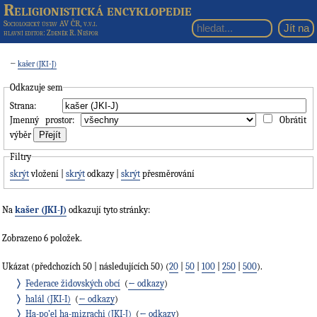
Religionistická encyklopedie
Sociologický ústav AV ČR, v.v.i.
hlavní editor
: Zdeněk R. Nešpor
←
kašer (JKI-J)
Odkazuje sem
Strana:
Jmenný prostor:
Obrátit
výběr
Filtry
skrýt
vložení |
skrýt
odkazy |
skrýt
přesměrování
Na
kašer (JKI-J)
odkazují tyto stránky:
Zobrazeno 6 položek.
Ukázat (předchozích 50 | následujících 50) (
20
|
50
|
100
|
250
|
500
).
Federace židovských obcí
‎
(
← odkazy
)
halál (JKI-I)
‎
(
← odkazy
)
Ha-po’el ha-mizrachi (JKI-J)
‎
(
← odkazy
)