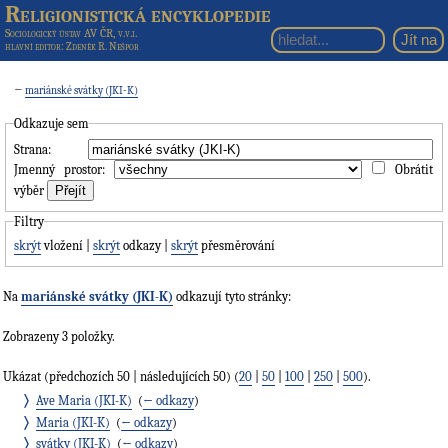
Religionistická encyklopedie
Sociologický ústav AV ČR, v.v.i.
hlavní editor
: Zdeněk R. Nešpor
←
mariánské svátky (JKI-K)
Odkazuje sem
Strana:
Jmenný prostor:
Obrátit
výběr
Filtry
skrýt
vložení |
skrýt
odkazy |
skrýt
přesměrování
Na
mariánské svátky (JKI-K)
odkazují tyto stránky:
Zobrazeny 3 položky.
Ukázat (předchozích 50 | následujících 50) (
20
|
50
|
100
|
250
|
500
).
Ave Maria (JKI-K)
‎
(
← odkazy
)
Maria (JKI-K)
‎
(
← odkazy
)
svátky (JKI-K)
‎
(
← odkazy
)