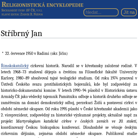
Religionistická encyklopedie
Sociologický ústav AV ČR, v.v.i.
hlavní editor
: Zdeněk R. Nešpor
Stříbrný Jan
22. července 1950
v Radimi (okr. Jičín)
Římskokatolický
církevní historik. Narodil se v křesťansky založené rodině. V
letech 1968–73 studoval dějepis a čreštinu na Filosofické fakultě Univerzity
Karlovy, 1980–89 absolvoval tajné teologické studium. Od roku 1974 pracoval v
Ústředí Českého svazu protifašistických bojovníků, kde byl zodpovědný za
historicko-dokumentační komise. V letech 1990–94 působil v Historickém ústavu
Armády ČR jako vědecký tajemník Památníku odboje a historik druhého odboje se
zaměřením na domácí demokratický odboj, perzekuci Židů a postavení církví v
období německé okupace. Od roku 1995 působí v České křesťanské akademii jako
2. viceprezident, zodpovědný za historické výzkumné projekty, aktuálně např. za
projekt
Martyrologium katolické církve v českých zemích ve 20. století
,
koordinovaný Českou biskupskou konferencí. Dlouhodobě se věnuje českým
církevním dějinám, zejména období německé okupace. Publikoval studie