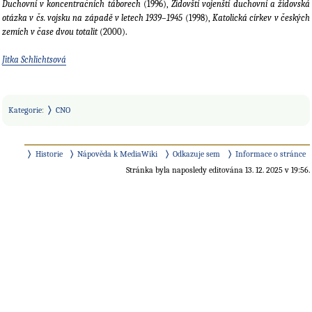
Duchovní v koncentračních táborech
(1996),
Židovští vojenští duchovní a židovská
otázka v čs. vojsku na západě v letech 1939–1945
(1998),
Katolická církev v českých
zemích v čase dvou totalit
(2000).
Jitka Schlichtsová
Kategorie
:
CNO
Historie
Nápověda k MediaWiki
Odkazuje sem
Informace o stránce
Stránka byla naposledy editována 13. 12. 2025 v 19:56.