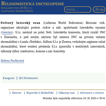
Religionistická encyklopedie
Sociologický ústav AV ČR, v.v.i.
hlavní editor
: Zdeněk R. Nešpor
Světový luterský svaz
(Lutheran World Federation) Mezinár. círk.
organizace sdružující protest. církve a náb. společnosti luterského vyznání
(
luteráni
). S.l.s. navázal na práci Svět. luterského konventu, který vznikl 1947
v Eisenachu, a pod novým názvem byl ustaven 1947 na prvním valném
shromáždění v Lundu (Švédsko). Sídlem S.l.s. je Ženeva, vrcholným orgánem valné
shromáždění, které svolává předseda S.l.s. zpravidla v šestiletých intervalech,
výkonný výbor (exekutiva), komise a nár. komitéty.
Helena Pavlincová
Kategorie
:
JKI/Křesťanství
Historie
Nápověda k MediaWiki
Odkazuje sem
Informace o stránce
Stránka byla naposledy editována 24. 10. 2024 v 19:41.