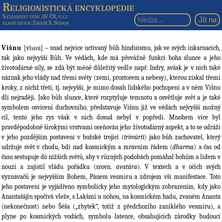
Religionistická encyklopedie
Sociologický ústav AV ČR, v.v.i.
hlavní editor
: Zdeněk R. Nešpor
Višnu
[viṣṇu] – snad nejvíce uctívaný bůh hinduismu, jak ve svých inkarnacích,
tak jako nejvyšší Bůh. Ve védách, kde má převážně funkci boha slunce a jeho
životodárné síly, se zdá být méně důležitý vedle např. Indry, avšak je v nich také
náznak jeho vlády nad třemi světy (zemí, prostorem a nebesy), kterou získal třemi
kroky, z nichž třetí, tj. nejvyšší, je mimo dosah lidského pochopení a v něm Višnu
dlí nejraději. Jako bůh slunce, které rozptyluje temnotu a osvětluje svět a je také
symbolem osvícení duchovního, představuje Višnu již ve védách nejvyšší možný
cíl, tento jeho rys však v nich dosud nebyl v popředí. Mnohem více byl
pravděpodobně širokými vrstvami oceňován jeho životodárný aspekt, a to se odráží
v jeho pozdějším postavení v božské trojici (
trimúrti
) jako bůh zachovatel, který
udržuje svět v chodu, bdí nad kosmickým a mravním řádem (
dharma
) a čas od
času sestupuje do nižších světů, aby v různých podobách pomáhal bohům a lidem v
nouzi a zajistil vládu pořádku (srovn.
avatára
). V textech a v očích svých
vyznavačů je nejvyšším Bohem, Pánem vesmíru a zdrojem vší manifestace. Toto
jeho postavení je vyjádřeno symbolicky jeho mytologickým zobrazením, kdy jako
Anantašájin spočívá vleže, s Lakšmí u nohou, na kosmickém hadu, zvaném Ananta
(nekonečnost) nebo Šéša („zbytek“, totiž z předchozího zaniklého vesmíru), a
plyne po kosmických vodách, symbolu latence, obsahujících zárodky budoucí