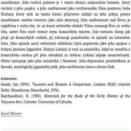
manifestace. Jeho tvořivá potence je v tomto obrazu znázorněna lotosem, který
vyrůstá z jeho pupku, a jeho nadřazenost jako svrchovaného Pána postavou boha
Brahmy, který sedí na tomto lotosu připraven zahájit na jeho pokyn proces
manifestace nového vesmíru jako jeho demiurg. Jeho nadřazenost nad Šivou je
vyjádřena v mýtu tím, že na konci světového období Višnu emanuje Šivu ze svého
čela, načež Šiva zničí vesmír svým kosmickým tancem. Jiná varianta ikony, jak
pluje po kosmických vodách, jej zobrazuje ponořeného ve spánek na lotosovém
listu. Jeho spánek mezi světovými obdobími bývá popisován jako jeho spojení s
bohyní jménem Jóganidrá. Bohyni Lakšmí si vzal za manželku, když se vynořila z
kosmického oceánu při jeho stloukání za účelem získání nápoje nesmrtelnosti.
Občas vystupuje jako jeho manželka i Sarasvatí. Jeho dopravním prostředkem je
Garuda, mytologický gigantický pták, jeho emblémem lotos a zbraní disk.
Literatura:
Gonda, Jan (1970),
Viṣṇuism and Śivaism: A Comparison
, London: SOAS (reprint
Delhi: Munshiram Manoharlal, 1976).
Raychaudhuri, H. (1920),
Materials for the Study of the Early History of the
Vaiṣṇava Sect
, Calcutta: University of Calcutta.
Karel Werner