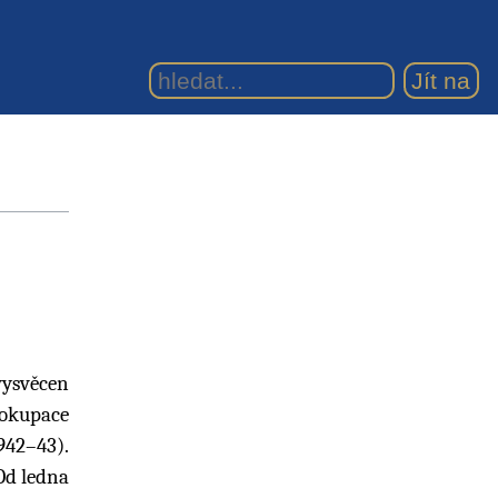
 vysvěcen
 okupace
942–43).
 Od ledna