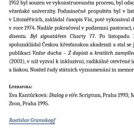
1952 byl souzen ve vykonstruovaném procesu, byl odsou
vězeňské univerzity. Podmínečně propuštěn byl v lis
v Litoměřicích, zakládal časopis
Via
, poté vykonával 
v roce 1974. Nadále pokračoval v podzemní pastoraci
disentu. Byl signatářem
Charty 77. Po listopadu 
spoluzakládal Českou křesťanskou akademii a stal se 
publikací
Vzdor ducha – Z dopisů a kratších zamyšle
(2003), v níž vyzval k inkluzivní, radikálně otevřené i
a láskou. Nositel řady státních vyznamenání in memo
Literatura:
Eva Kantůrková:
Dialog o víře
. Scriptum, Praha 1993;
Zvon, Praha 1995.
Rostislav Gramskopf