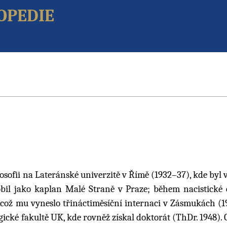
opedie
ilosofii na Lateránské univerzitě v Římě (1932–37), kde byl
obil jako kaplan Malé Straně v Praze; během nacistické
 což mu vyneslo třináctiměsíční internaci v Zásmukách (1
ogické fakultě UK, kde rovněž získal doktorát (ThDr. 1948).