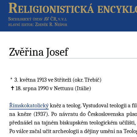
Religionistická encykl
Sociologický ústav AV ČR, v.v.i.
hlavní editor
: Zdeněk R. Nešpor
Zvěřina Josef
3. května 1913
ve Stříteži (okr. Třebíč)
18. srpna 1990
v Nettunu (Itálie)
Římskokatolický
kněz a teolog. Vystudoval teologii a f
na kněze (1937). Po návratu do Československa půs
přednášel na tajném biskupském teologickém učilišti,
Po válce začal učit archeologii a dějiny umění na Teol