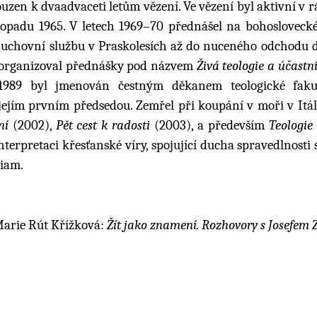
zen k dvaadvaceti letům vězení. Ve vězení byl aktivní v rá
topadu 1965. V letech 1969–70 přednášel na bohoslovecké
duchovní službu v Praskolesích až do nuceného odchodu 
, organizoval přednášky pod názvem
Živá teologie a účastni
1989 byl jmenován čestným děkanem teologické faku
jejím prvním předsedou. Zemřel při koupání v moři v Itáli
ní
(2002),
Pět cest k radosti
(2003), a především
Teologie
nterpretaci křesťanské víry, spojující ducha spravedlnosti 
riam.
 Marie Rút Křížková:
Žít jako znamení. Rozhovory s Josefem 