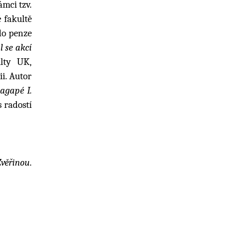
mci tzv.
 fakultě
do penze
l se akcí
lty UK,
i. Autor
 agapé I.
s radostí
Zvěřinou
.