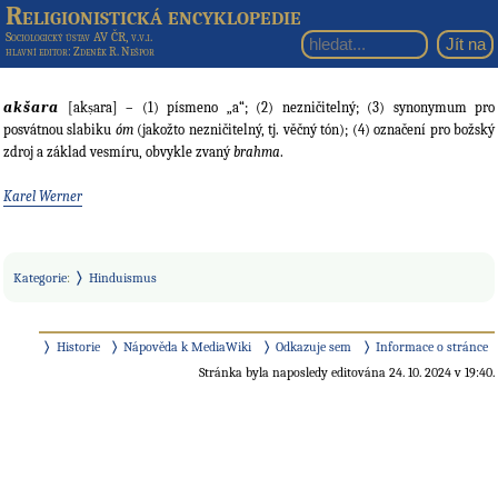
Religionistická encyklopedie
Sociologický ústav AV ČR, v.v.i.
hlavní editor
: Zdeněk R. Nešpor
akšara
[akṣara] – (1) písmeno „a“; (2) nezničitelný; (3) synonymum pro
posvátnou slabiku
óm
(jakožto nezničitelný, tj. věčný tón); (4) označení pro božský
zdroj a základ vesmíru, obvykle zvaný
brahma
.
Karel Werner
Kategorie
:
Hinduismus
Historie
Nápověda k MediaWiki
Odkazuje sem
Informace o stránce
Stránka byla naposledy editována 24. 10. 2024 v 19:40.