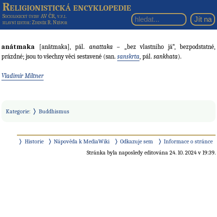
Religionistická encyklopedie
Sociologický ústav AV ČR, v.v.i.
hlavní editor
: Zdeněk R. Nešpor
anátmaka
[anātmaka], pál.
anattaka
– „bez vlastního já“, bezpodstatné,
prázdné; jsou to všechny věci sestavené (san.
sanskrta
, pál.
sankhata
).
Vladimír Miltner
Kategorie
:
Buddhismus
Historie
Nápověda k MediaWiki
Odkazuje sem
Informace o stránce
Stránka byla naposledy editována 24. 10. 2024 v 19:39.