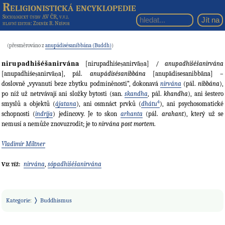
Religionistická encyklopedie
Sociologický ústav AV ČR, v.v.i.
hlavní editor
: Zdeněk R. Nešpor
(přesměrováno z
anupádisésanibbána (Buddh)
)
nirupadhišéšanirvána
[nirupadhiśeṣanirvāṇa] /
anupadhišéšanirvána
[anupadhiśeṣanirvāṇa], pál.
anupádisésanibbána
[anupādisesanibbāna] –
doslovně „vyvanutí beze zbytku podmíněnosti“, dokonavá
nirvána
(pál.
nibbána
),
po níž už netrvávají ani složky bytosti (san.
skandha
, pál.
khandha
), ani šestero
4
smyslů a objektů (
ájatana
), ani osmnáct prvků (
dhátu
), ani psychosomatické
schopnosti (
indrija
) jedincovy. Je to skon
arhanta
(pál.
arahant
), který už se
nemusí a nemůže znovuzrodit; je to
nirvána
post mortem
.
Vladimír Miltner
nirvána
,
sópadhišéšanirvána
Viz též:
Kategorie
:
Buddhismus