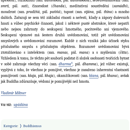
upekkhá
), rozhodnutí (san.
adhimókša
, pál.
adhimokkha
), sebeuvědomování (san.
smrti
, pál.
sati
), činorodost (
čhanda
), meditativní soustředění (
samádhi
),
moudrost (san.
pradžňá
, pál.
paňňá
), tupost (san.
stjána
, pál.
thína
) a mnoho
dalších. Zařazují se sem též základní ctnosti a neřesti, klady a zápory duševních
hnutí a vůbec psychické činnosti, jakož i některé pusté abstrakce, které nepatří
nebo nejsou zahrnuty do seskupení hmotného, pocitového ani vjemového.
Seskupení vjemové má šestero druhů uvědomování, totiž pět uvědomování
smyslových a uvědomování rozumové. Každé z nich vzniká jako účinek styku
příslušného smyslu s příslušným objektem. Rozumové uvědomování bývá
ztotožňováno s intelektem (san.
manas
, pál.
mana
) a s myšlením (
čitta
).
Vzhledem k tomu, že těchto pět souborů podstat či složek osobnosti tvořících bytost
4
v sobě zahrnuje všechny věci (san.
dharma
, pál.
dhamma
), jež vůbec existují,
vyplývá z toho, že všechno je pomíjivé, všechno je zasaženo inherentní vlastností
pomíjivosti (san.
kšaja
, pál.
khaja
), okamžikovosti (san.
kšana
, pál.
khana
), avšak
jak Buddha zdůrazňuje, vědomí je pomíjivější než hmota.
Vladimír Miltner
upádána
Viz též:
Kategorie
:
Buddhismus