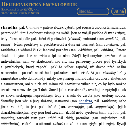
Religionistická encyklopedie
Sociologický ústav AV ČR, v.v.i.
hlavní editor
: Zdeněk R. Nešpor
skandha
, pál.
khandha
– patero složek bytosti, pět součástí osobnosti, individua,
patero vidů, jimiž osobnost existuje na světě. Jsou to vnější podoba či tvar (
rúpa
),
tedy tělesnost, dále pak cítění či pociťování (
védaná
), vnímání (san.
saňdžňá
, pál.
saňňá
), tvůrčí představy či představivost a duševní tvořivost (san.
sanskára
, pál.
sankhára
) a vědomí či zkušenostní poznání (san.
vidžňána
, pál.
viňňána
). Patero
složkami bytost lne ke světu a lpí na něm. Zdejší bytí omylně považované za
individuální, není ve skutečnosti nic víc, než přirozený proces jevů fyzických
a psychických, který započal, pakliže vůbec započal, už dávno před naším
narozením a po naší smrti bude pokračovat nekonečně. Ať jsou
skandhy
brány
samostatně nebo dohromady, nikdy nevytvářejí individuální osobnost, skutečnou
a samostatnou; ani v nich ani mimo ně neexistuje vůbec nic, co by bylo možno
označit za nezávislé ego či duši. Smrtí jedince se
skandhy
uvolňují, rozptylují a pak
se znova seskupují; nepřecházejí tedy z života do života jako ucelený soubor.
Skandhy
jsou věci a jevy složené, sestavené (san.
sanskrta
, pál.
sankhata
) nebo
jinak vzniklé, to jest podmíněné (san.
sapratjaja
, pál.
sappaččaja
). Jejich
charakteristickými rysy jsou buď zrození (
džáti
) nebo vyrobení (san.
utpáda
, pál.
uppáda
), setrvalý stav (san.
sthiti
, pál.
thiti
), proměna (san.
anjathátva
, pál.
aňňathatta
), chátrání a stárnutí (
džará
) a zánik (san.
vjaja
, pál.
vaja
). Bývají