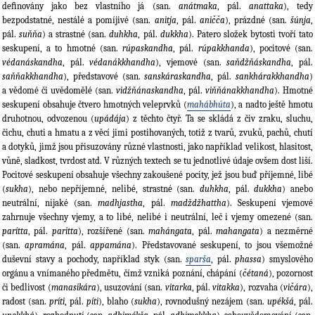
deﬁnovány jako bez vlastního já (san.
anátmaka
, pál.
anattaka
), tedy
bezpodstatné, nestálé a pomíjivé (san.
anitja
, pál.
aničča
), prázdné (san.
šúnja
,
pál.
suňňa
) a strastné (san.
duhkha
, pál.
dukkha
). Patero složek bytosti tvoří tato
seskupení, a to hmotné (san.
rúpaskandha
, pál.
rúpakkhanda
), pocitové (san.
védanáskandha
, pál.
védanákkhandha
), vjemové (san.
saňdžňáskandha
, pál.
saňňakkhandha
), představové (san.
sanskáraskandha
, pál.
sankhárakkhandha
)
a vědomé či uvědomělé (san.
vidžňánaskandha
, pál.
viňňánakkhandha
). Hmotné
seskupení obsahuje čtvero hmotných veleprvků (
mahábhúta
), a nadto ještě hmotu
druhotnou, odvozenou (
upádája
) z těchto čtyř. Ta se skládá z čiv zraku, sluchu,
čichu, chuti a hmatu a z věcí jimi postihovaných, totiž z tvarů, zvuků, pachů, chutí
a dotyků, jimž jsou přisuzovány různé vlastnosti, jako například velikost, hlasitost,
vůně, sladkost, tvrdost atd. V různých textech se tu jednotlivé údaje ovšem dost liší.
Pocitové seskupení obsahuje všechny zakoušené pocity, jež jsou buď příjemné, libé
(
sukha
), nebo nepříjemné, nelibé, strastné (san.
duhkha
, pál.
dukkha
) anebo
neutrální, nijaké (san.
madhjastha
, pál.
madždžhattha
). Seskupení vjemové
zahrnuje všechny vjemy, a to libé, nelibé i neutrální, leč i vjemy omezené (san.
parítta
, pál.
paritta
), rozšířené (san.
mahángata
, pál.
mahangata
) a nezměrné
(san.
apramána
, pál.
appamána
). Představované seskupení, to jsou všemožné
duševní stavy a pochody, například styk (san.
sparša
, pál.
phassa
) smyslového
orgánu a vnímaného předmětu, čímž vzniká poznání, chápání (
čétaná
), pozornost
či bedlivost (
manasikára
), usuzování (san.
vitarka
, pál.
vitakka
), rozvaha (
vičára
),
radost (san.
príti
, pál.
píti
), blaho (
sukha
), rovnodušný nezájem (san.
upékšá
, pál.