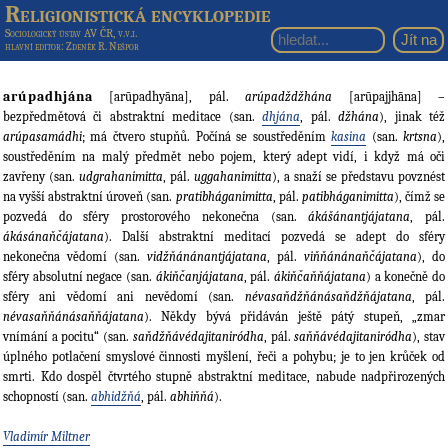
Religionistická encyklopedie
Sociologický ústav AV ČR, v.v.i.
hlavní editor
: Zdeněk R. Nešpor
arúpadhjána
[arūpadhyāna], pál.
arúpadždžhána
[arūpajjhāna] –
bezpředmětová či abstraktní meditace (san.
dhjána
, pál.
džhána
), jinak též
arúpasamádhi
; má čtvero stupňů. Počíná se soustředěním
kasina
(san.
krtsna
),
soustředěním na malý předmět nebo pojem, který adept vidí, i když má oči
zavřeny (san.
udgrahanimitta
, pál.
uggahanimitta
), a snaží se představu povznést
na vyšší abstraktní úroveň (san.
pratibháganimitta
, pál.
patibháganimitta
), čímž se
pozvedá do sféry prostorového nekonečna (san.
ákášánantjájatana
, pál.
ákásánaňčájatana
). Další abstraktní meditací pozvedá se adept do sféry
nekonečna vědomí (san.
vidžňánánantjájatana
, pál.
viňňánánaňčájatana
), do
sféry absolutní negace (san.
ákiňčanjájatana
, pál.
ákiňčaňňájatana
) a konečně do
sféry ani vědomí ani nevědomí (san.
névasaňdžňánásaňdžňájatana
, pál.
névasaňňánásaňňájatana
). Někdy bývá přidáván ještě pátý stupeň, „zmar
vnímání a pocitu“ (san.
saňdžňávédajitaniródha
, pál.
saňňávédajitaniródha
), stav
úplného potlačení smyslové činnosti myšlení, řeči a pohybu; je to jen krůček od
smrti. Kdo dospěl čtvrtého stupně abstraktní meditace, nabude nadpřirozených
schopností (san.
abhidžňá
, pál.
abhiňňá
).
Vladimír Miltner