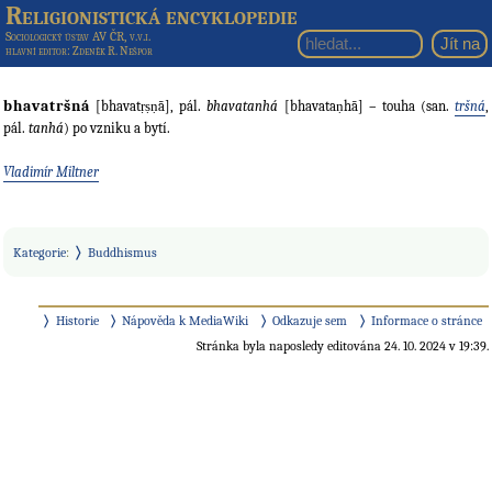
Religionistická encyklopedie
Sociologický ústav AV ČR, v.v.i.
hlavní editor
: Zdeněk R. Nešpor
bhavatršná
[bhavatṛṣṇā], pál.
bhavatanhá
[bhavataṇhā] – touha (san.
tršná
,
pál.
tanhá
) po vzniku a bytí.
Vladimír Miltner
Kategorie
:
Buddhismus
Historie
Nápověda k MediaWiki
Odkazuje sem
Informace o stránce
Stránka byla naposledy editována 24. 10. 2024 v 19:39.